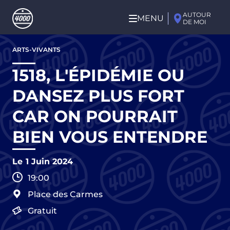
Aller au contenu principal
AUTOUR
MENU
DE MOI
Aller
ARTS-VIVANTS
au
contenu
1518, L'ÉPIDÉMIE OU
principal
DANSEZ PLUS FORT
CAR ON POURRAIT
BIEN VOUS ENTENDRE
Le
1 Juin 2024
19:00
Place des Carmes
Gratuit