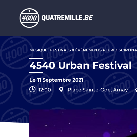
Aller au contenu principal
Aller
au
MUSIQUE
FESTIVALS & ÉVÈNEMENTS PLURIDISCIPLINA
contenu
principal
4540 Urban Festival
Le
11 Septembre 2021
12:00
Place Sainte-Ode, Amay