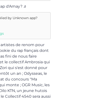
 Rap d'Amay? ♬
plied by
Unknown app
?
ngs
 artistes de renom pour
rookie du rap français dont
pas fini de nous faire
et le collectif Ambrosia qui
ori qui s'est donné pour
entôt un an ; Odysseas, le
éat du concours "Ma
 qui monte ; OGR Music, les
ilo KTN, un jeune hutois
, le Collectif 4540 sera aussi