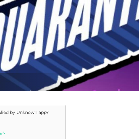
plied by
Unknown app
?
ngs