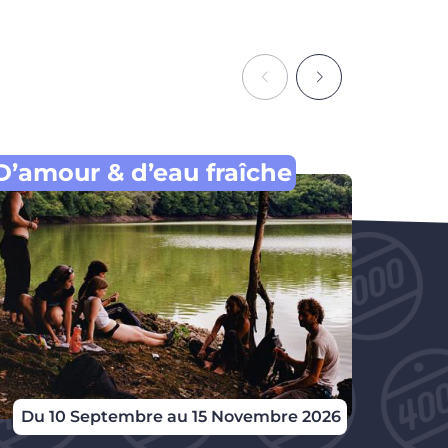
D’amour & d’eau fraîche
La P
Du 10 Septembre au 15 Novembre 2026