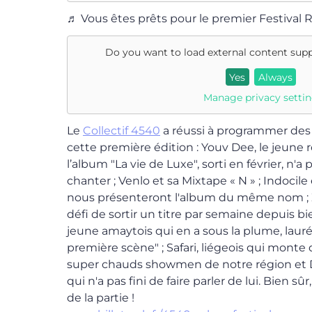
♬ Vous êtes prêts pour le premier Festival
Do you want to load external content sup
Yes
Always
Manage privacy setti
Le
Collectif 4540
a réussi à programmer des
cette première édition : Youv Dee, le jeune 
l’album "La vie de Luxe", sorti en février, n'a 
chanter ; Venlo et sa Mixtape « N » ; Indocile 
nous présenteront l'album du même nom ; Z
défi de sortir un titre par semaine depuis bi
jeune amaytois qui en a sous la plume, laur
première scène" ; Safari, liégeois qui monte
super chauds showmen de notre région et D
qui n'a pas fini de faire parler de lui. Bien sûr
de la partie !