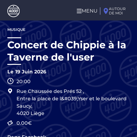
Aller au contenu principal
AUTOUR
MENU
DE MOI
Aller
MUSIQUE
au
contenu
Concert de Chippie à la
principal
Taverne de l'user
Le
19 Juin 2026
20:00
Rue Chaussée des Prés 52
,
Entre la place de l&#039;Yser et le boulevard
Saucy,
4020
Liège
0.00€