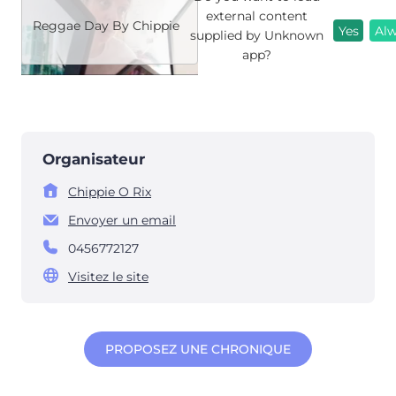
external content
Reggae Day By Chippie
Yes
Al
supplied by
Unknown
app
?
Organisateur
Chippie O Rix
Envoyer un email
0456772127
Visitez le site
PROPOSEZ UNE CHRONIQUE