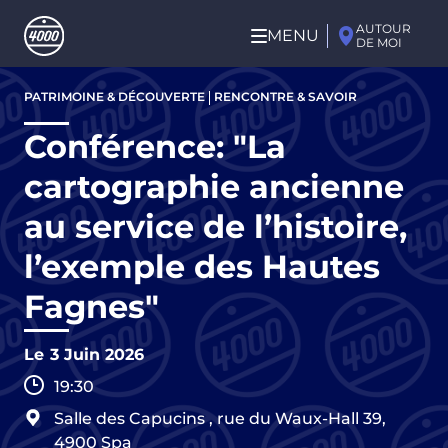
Aller au contenu principal
AUTOUR
MENU
DE MOI
Aller
PATRIMOINE & DÉCOUVERTE
RENCONTRE & SAVOIR
au
contenu
Conférence: "La
principal
cartographie ancienne
au service de l’histoire,
l’exemple des Hautes
Fagnes"
Le
3 Juin 2026
19:30
Salle des Capucins
,
rue du Waux-Hall 39,
4900
Spa