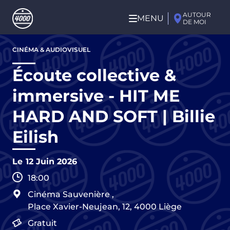
Aller au contenu principal
AUTOUR
MENU
DE MOI
Aller
CINÉMA & AUDIOVISUEL
au
contenu
Écoute collective &
principal
immersive - HIT ME
HARD AND SOFT | Billie
Eilish
Le
12 Juin 2026
18:00
Cinéma Sauvenière
,
Place Xavier-Neujean, 12,
4000
Liège
Gratuit