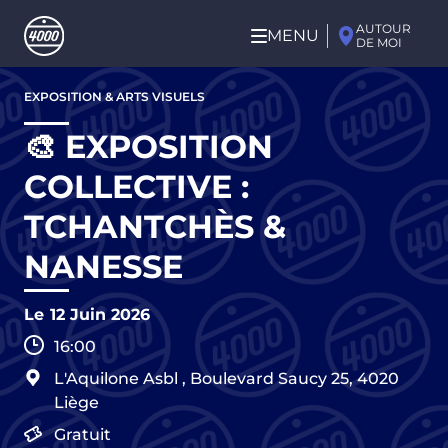
Aller au contenu principal
AUTOUR
MENU
DE MOI
Aller
EXPOSITION & ARTS VISUELS
au
contenu
🎨 EXPOSITION
principal
COLLECTIVE :
TCHANTCHÈS &
NANESSE
Le
12 Juin 2026
16:00
L'Aquilone Asbl
,
Boulevard Saucy 25,
4020
Liège
Gratuit