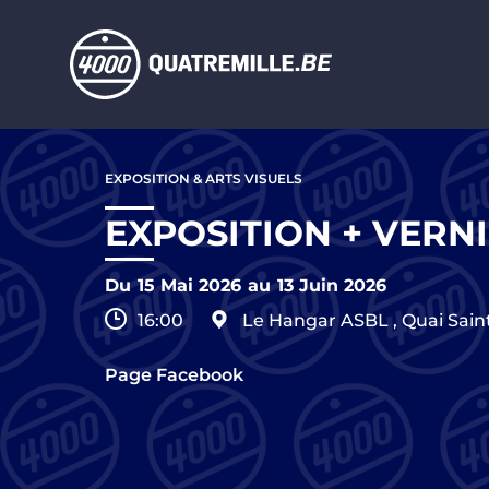
Aller au contenu principal
Aller
au
EXPOSITION & ARTS VISUELS
contenu
principal
EXPOSITION + VERN
Du
15 Mai 2026
au
13 Juin 2026
16:00
Le Hangar ASBL
,
Quai Sain
Page Facebook