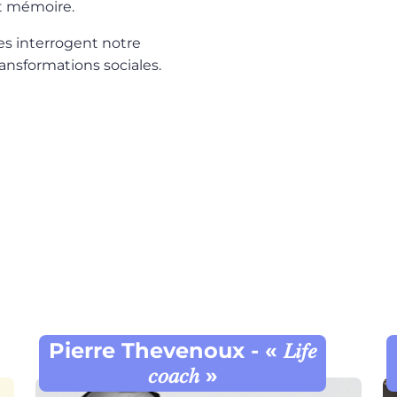
et mémoire.
es interrogent notre
ransformations sociales.
Pierre Thevenoux - « 𝐿𝑖𝑓𝑒
𝑐𝑜𝑎𝑐ℎ »