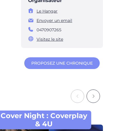
Organisateur
Le Hangar
Envoyer un email
0470907265
Visitez le site
PROPOSEZ UNE CHRONIQUE
Cover Night : Coverplay
Visit
& 4U
et