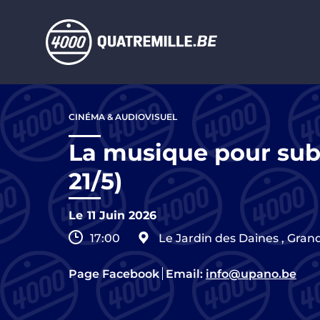
Aller au contenu principal
Aller
au
CINÉMA & AUDIOVISUEL
contenu
principal
La musique pour subl
21/5)
Le
11 Juin 2026
17:00
Le Jardin des Daines
,
Grand
Page Facebook
Email:
info@upano.be