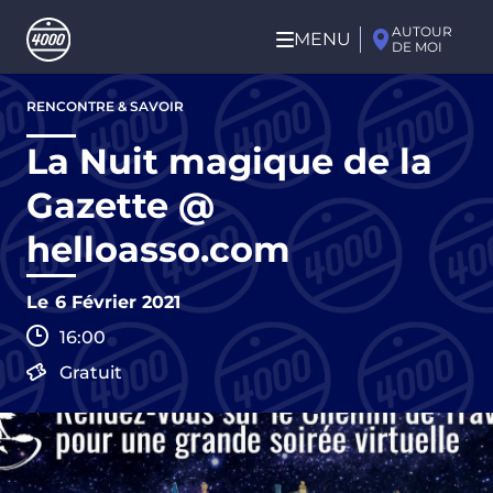
Aller au contenu principal
AUTOUR
MENU
DE MOI
Aller
RENCONTRE & SAVOIR
au
contenu
La Nuit magique de la
principal
Gazette @
helloasso.com
Le
6 Février 2021
16:00
Gratuit