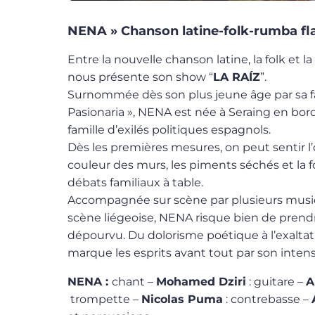
NENA » Chanson latine-folk-rumba f
Entre la nouvelle chanson latine, la folk et
nous présente son show “
LA RAÍZ
”.
Surnommée dès son plus jeune âge par sa fam
Pasionaria », NENA est née à Seraing en bo
famille d’exilés politiques espagnols.
Dès les premières mesures, on peut sentir l’od
couleur des murs, les piments séchés et la
débats familiaux à table.
Accompagnée sur scène par plusieurs music
scène liégeoise, NENA risque bien de prend
dépourvu. Du dolorisme poétique à l’exaltat
marque les esprits avant tout par son intens
NENA :
chant –
Mohamed Dziri
: guitare –
A
trompette –
Nicolas Puma
: contrebasse –