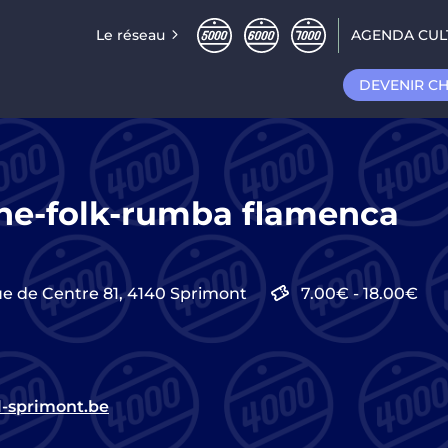
Le réseau
AGENDA CUL
DEVENIR C
ne-folk-rumba flamenca
e de Centre 81,
4140
Sprimont
7.00€
-
18.00€
l-sprimont.be