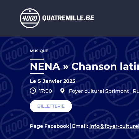
Aller au contenu principal
Aller
au
MUSIQUE
contenu
principal
NENA » Chanson lati
Le
5 Janvier 2025
17:00
Foyer culturel Sprimont
,
Ru
BILLETTERIE
Page Facebook
Email:
info@foyer-culture