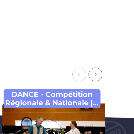
DANCE - Compétition
17
Régionale & Nationale | 6
décembre 2026