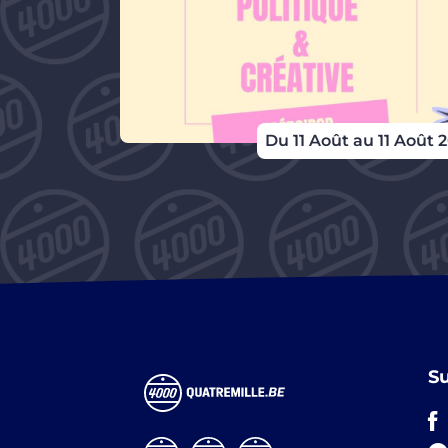
 Septembre
Du 11 Août au 11 Août 
S