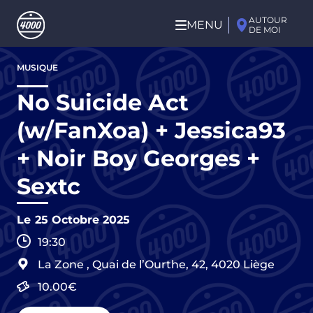
Aller au contenu principal
AUTOUR
MENU
DE MOI
Aller
MUSIQUE
au
contenu
No Suicide Act
principal
(w/FanXoa) + Jessica93
+ Noir Boy Georges +
Sextc
Le
25 Octobre 2025
19:30
La Zone
,
Quai de l’Ourthe, 42,
4020
Liège
10.00€