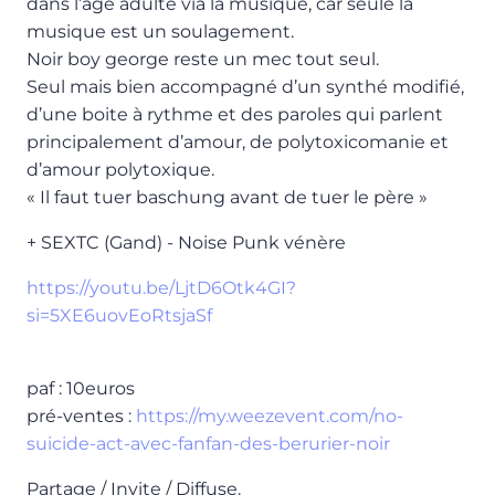
dans l’âge adulte via la musique, car seule la
musique est un soulagement.
Noir boy george reste un mec tout seul.
Seul mais bien accompagné d’un synthé modifié,
d’une boite à rythme et des paroles qui parlent
principalement d’amour, de polytoxicomanie et
d’amour polytoxique.
« Il faut tuer baschung avant de tuer le père »
+ SEXTC (Gand) - Noise Punk vénère
https://youtu.be/LjtD6Otk4GI?
si=5XE6uovEoRtsjaSf
paf : 10euros
pré-ventes :
https://my.weezevent.com/no-
suicide-act-avec-fanfan-des-berurier-noir
Partage / Invite / Diffuse.