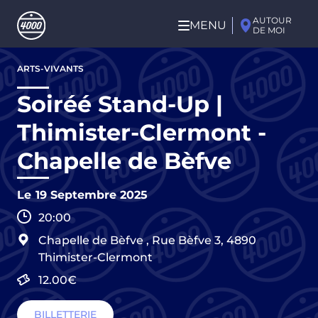
Aller au contenu principal
AUTOUR
MENU
DE MOI
Aller
ARTS-VIVANTS
au
contenu
Soiréé Stand-Up |
principal
Thimister-Clermont -
Chapelle de Bèfve
Le
19 Septembre 2025
20:00
Chapelle de Bèfve
,
Rue Bèfve 3,
4890
Thimister-Clermont
12.00€
BILLETTERIE