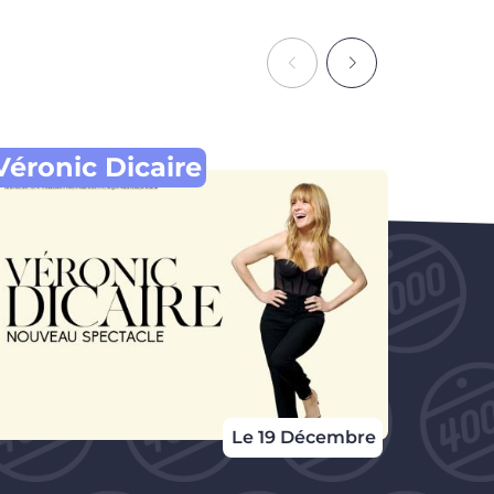
SOI
Véronic Dicaire
Le 19 Décembre
Du 26