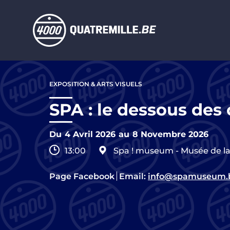
Aller au contenu principal
Aller
au
EXPOSITION & ARTS VISUELS
contenu
principal
SPA : le dessous des 
Du
4 Avril 2026
au
8 Novembre 2026
13:00
Spa ! museum - Musée de la 
Page Facebook
Email:
info@spamuseum.