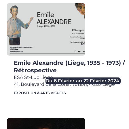
Emile Alexandre (Liège, 1935 - 1973) /
Rétrospective
ESA St-Luc Liège
,
Du
8 Février
au
22 Février 2024
41, Boulevard de la Constitution,
4020
Liège
EXPOSITION & ARTS VISUELS