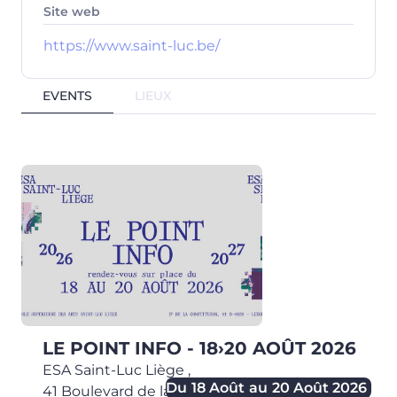
Site web
https://www.saint-luc.be/
EVENTS
LIEUX
LE POINT INFO - 18›20 AOÛT 2026
ESA Saint-Luc Liège
,
Du
18 Août
au
20 Août 2026
41 Boulevard de la Constitution,
4020
Liège