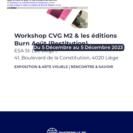
Workshop CVG M2 & les éditions
Burn Août (Restitution)
Du
5 Décembre
au
5 Décembre 2023
ESA St-Luc Liège
,
41, Boulevard de la Constitution,
4020
Liège
EXPOSITION & ARTS VISUELS
RENCONTRE & SAVOIR