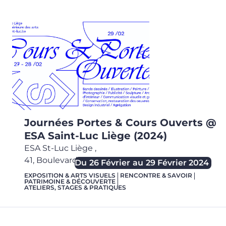
Journées Portes & Cours Ouverts @
ESA Saint-Luc Liège (2024)
ESA St-Luc Liège
,
41, Boulevard de la Constitution,
4020
Liège
Du
26 Février
au
29 Février 2024
EXPOSITION & ARTS VISUELS
RENCONTRE & SAVOIR
PATRIMOINE & DÉCOUVERTE
ATELIERS, STAGES & PRATIQUES