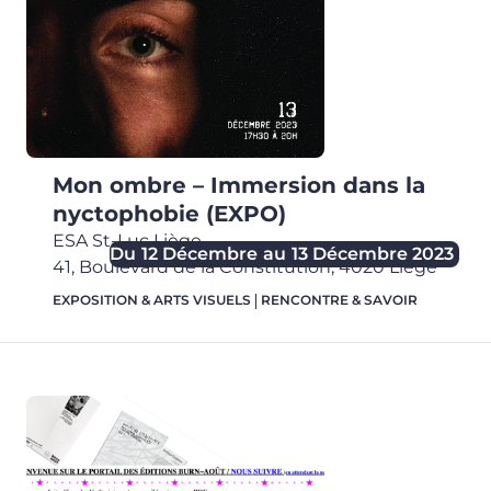
Mon ombre – Immersion dans la
nyctophobie (EXPO)
ESA St-Luc Liège
,
Du
12 Décembre
au
13 Décembre 2023
41, Boulevard de la Constitution,
4020
Liège
EXPOSITION & ARTS VISUELS
RENCONTRE & SAVOIR