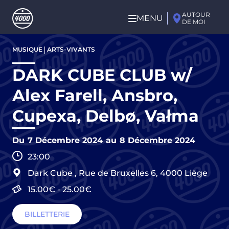
Aller au contenu principal
AUTOUR
MENU
DE MOI
Aller
MUSIQUE
ARTS-VIVANTS
au
contenu
DARK CUBE CLUB w/
principal
Alex Farell, Ansbro,
Cupexa, Delbø, Vałma
Du
7 Décembre 2024
au
8 Décembre 2024
23:00
Dark Cube
,
Rue de Bruxelles 6,
4000
Liège
15.00€
-
25.00€
BILLETTERIE