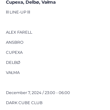
Cupexa, Delbø, Vałma
⛓️ LINE-UP ⛓️
ALEX FARELL
ANSBRO
CUPEXA
DELBØ
VAŁMA
December 7, 2024 / 23:00 - 06:00
DARK CUBE CLUB