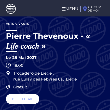
Aller au contenu principal
AUTOUR
MENU
DE MOI
Aller
ARTS-VIVANTS
au
contenu
Pierre Thevenoux - «
principal
𝐿𝑖𝑓𝑒 𝑐𝑜𝑎𝑐ℎ »
Le
28 Mai 2027
18:00
Trocadéro de Liège
,
rue Lulay des Febvres 6a,
Liège
Gratuit
BILLETTERIE