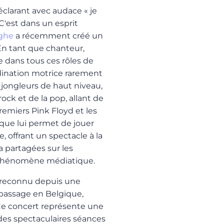
éclarant avec audace « je
C'est dans un esprit
ighe
a récemment créé un
En tant que chanteur,
le dans tous ces rôles de
ination motrice rarement
 jongleurs de haut niveau,
rock et de la pop, allant de
remiers Pink Floyd et les
que lui permet de jouer
, offrant un spectacle à la
 a partagées sur les
le phénomène médiatique.
n reconnu depuis une
passage en Belgique,
Ce concert représente une
 des spectaculaires séances