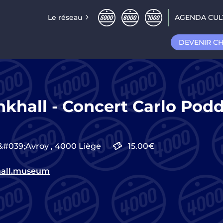
Le réseau
AGENDA CUL
DEVENIR C
nkhall - Concert Carlo Podd
&#039;Avroy ,
4000
Liège
15.00€
hall.museum