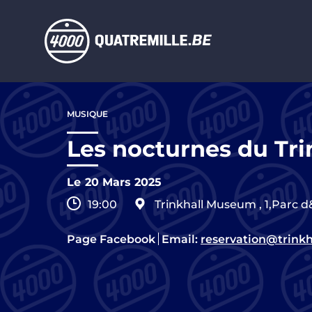
Aller au contenu principal
Aller
au
MUSIQUE
contenu
principal
Les nocturnes du Tri
Le
20 Mars 2025
19:00
Trinkhall Museum
,
1,Parc d
Page Facebook
Email:
reservation@trink