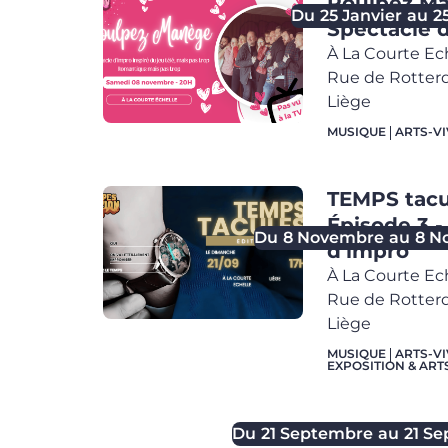
Poulpez Ma
Du
25 Janvier
au
2
Spectacle 
À La Courte Ec
Rue de Rotter
Liège
MUSIQUE
ARTS-V
TEMPS tacu
Épisode 3 -
Du
8 Novembre
au
8 N
d'impro
À La Courte Ec
Rue de Rotter
Liège
MUSIQUE
ARTS-V
EXPOSITION & ART
Du
21 Septembre
au
21 S