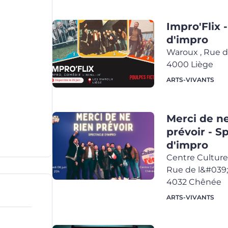
Impro'Flix 
d'impro
Waroux
,
Rue d
4000
Liège
ARTS-VIVANTS
Merci de ne
prévoir - S
d'impro
Centre Cultur
Rue de l&#039;E
4032
Chênée
ARTS-VIVANTS