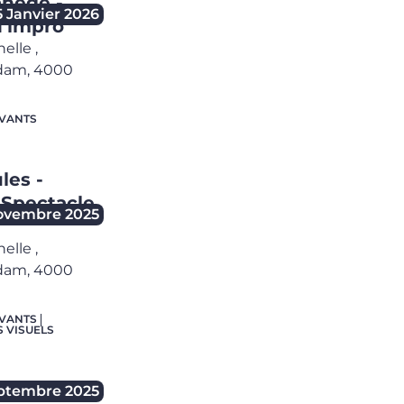
nège -
5 Janvier 2026
d'impro
helle
,
dam,
4000
IVANTS
les -
 Spectacle
ovembre 2025
helle
,
dam,
4000
IVANTS
S VISUELS
eptembre 2025