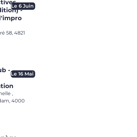
tives
Le
6 Juin
ition) -
d'impro
ré 58,
4821
ub -
Le
16 Mai
tion
helle
,
dam,
4000