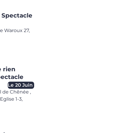
- Spectacle
e Waroux 27,
 rien
pectacle
Le
20 Juin
el de Chênée
,
glise 1-3,