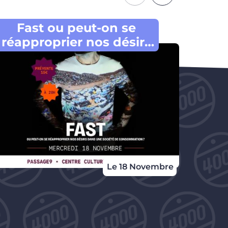
Fast ou peut-on se
"On
réapproprier nos désirs
dans une société de
consommation ?
Le 18 Novembre
Du 