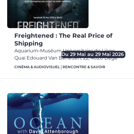
Freightened : The Real Price of
Shipping
Aquarium-Muséum Universitaire de Liège
,
Du
29 Mai
au
29 Mai 2026
Quai Edouard Van Beneden, 22,
4020
Liège
CINÉMA & AUDIOVISUEL
RENCONTRE & SAVOIR