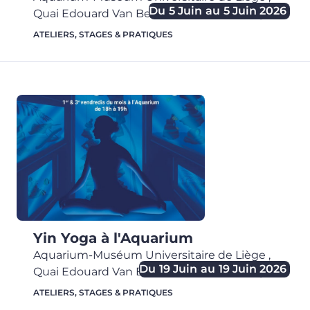
Du
5 Juin
au
5 Juin 2026
Quai Edouard Van Beneden, 22,
4020
Liège
ATELIERS, STAGES & PRATIQUES
Yin Yoga à l'Aquarium
Aquarium-Muséum Universitaire de Liège
,
Du
19 Juin
au
19 Juin 2026
Quai Edouard Van Beneden, 22,
4020
Liège
ATELIERS, STAGES & PRATIQUES