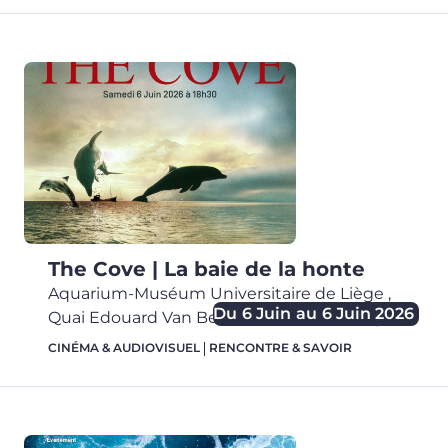
The Cove | La baie de la honte
Aquarium-Muséum Universitaire de Liège
,
Du
6 Juin
au
6 Juin 2026
Quai Edouard Van Beneden, 22,
4020
Liège
CINÉMA & AUDIOVISUEL
RENCONTRE & SAVOIR