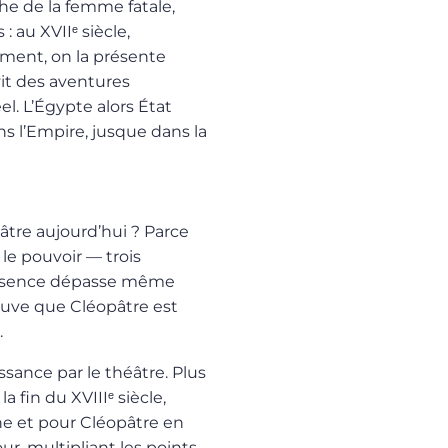
he de la femme fatale,
: au XVIIᵉ siècle,
ment, on la présente
t des aventures
el. L’Égypte alors État
 l’Empire, jusque dans la
âtre aujourd’hui ? Parce
t le pouvoir — trois
présence dépasse même
reuve que Cléopâtre est
.
ssance par le théâtre. Plus
 fin du XVIIIᵉ siècle,
nne et pour Cléopâtre en
ur, multipliant les points