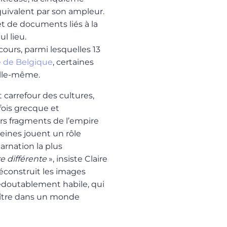
quivalent par son ampleur.
et de documents liés à la
l lieu.
cours, parmi lesquelles 13
e de Belgique
, certaines
elle-même.
 carrefour des cultures,
fois grecque et
rs fragments de l’empire
reines jouent un rôle
arnation la plus
e différente
», insiste Claire
 déconstruit les images
redoutablement habile, qui
ître dans un monde