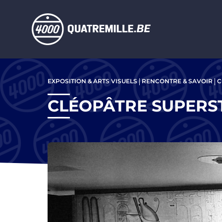
Aller au contenu principal
Aller
au
EXPOSITION & ARTS VISUELS
RENCONTRE & SAVOIR
C
contenu
principal
CLÉOPÂTRE SUPERST