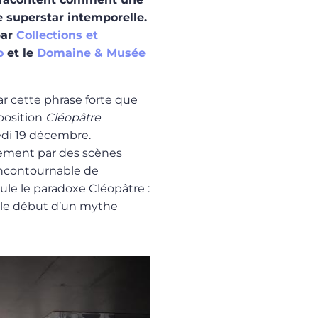
e superstar intemporelle.
par
Collections et
o
et le
Domaine & Musée
ar cette phrase forte que
position
Cléopâtre
redi 19 décembre.
ement par des scènes
incontournable de
ule le paradoxe Cléopâtre :
 le début d’un mythe