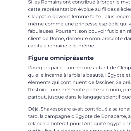
Si les Romains ont contribué à forger le myt
cette représentation évolue au fil des siècles 
Cléopâtre devient femme forte ; plus récem
même comme une princesse espiègle qui vi
fabuleuses. Pourtant, son pouvoir fut bien ré
client de Rome, demeure omniprésente dans
capitale romaine elle-même.
Figure omniprésente
Pourquoi parle-t-on encore autant de Cléop
qu’elle incarne à la fois la beauté, l’Égypte e
éléments qui continuent de fasciner. Sa 
l’histoire : une météorite porte son nom, p
partout, jusque dans le langage scientifique
Déjà, Shakespeare avait contribué à sa renai
tard, la campagne d’Égypte de Bonaparte, à la
relancera l’intérêt pour l’Antiquité égyptie
particulier. Le cinéma s’en emparera à son to