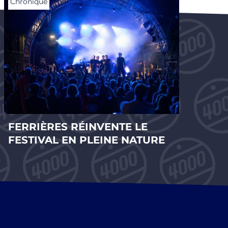
Chronique
Chro
FERRIÈRES RÉINVENTE LE
SPI
FESTIVAL EN PLEINE NATURE
COL
CA