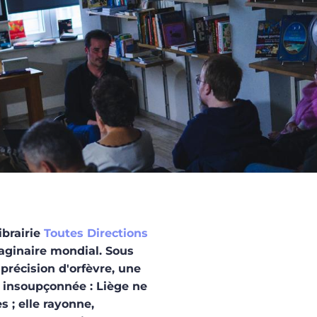
ibrairie
Toutes Directions
maginaire mondial. Sous
 précision d'orfèvre, une
é insoupçonnée : Liège ne
s ; elle rayonne,