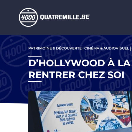
Aller au contenu principal
Aller
au
PATRIMOINE & DÉCOUVERTE
CINÉMA & AUDIOVISUEL
contenu
principal
D’HOLLYWOOD À LA 
RENTRER CHEZ SOI