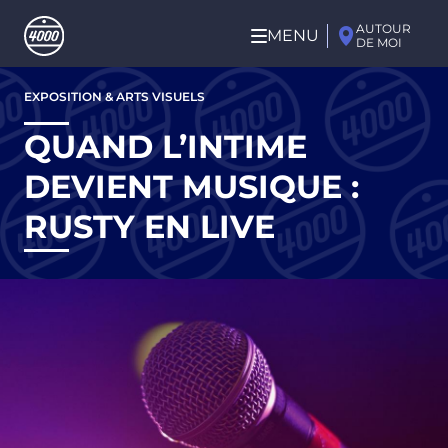
Aller au contenu principal
AUTOUR
MENU
DE MOI
Aller
EXPOSITION & ARTS VISUELS
au
contenu
QUAND L’INTIME
principal
DEVIENT MUSIQUE :
RUSTY EN LIVE