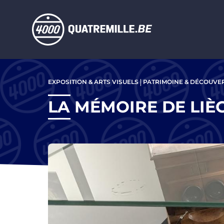
Aller au contenu principal
Aller
au
EXPOSITION & ARTS VISUELS
PATRIMOINE & DÉCOUVE
contenu
principal
LA MÉMOIRE DE LIÈ